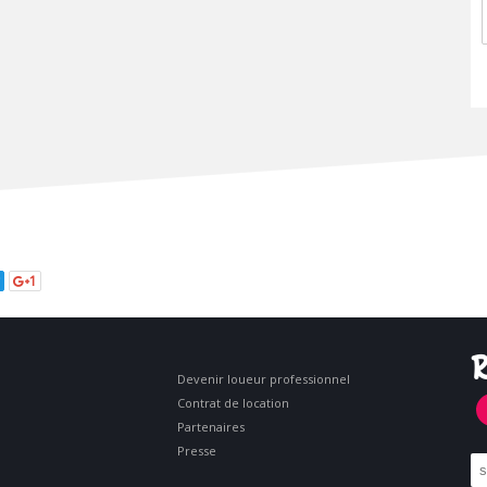
1
R
Devenir loueur professionnel
Contrat de location
Partenaires
Presse