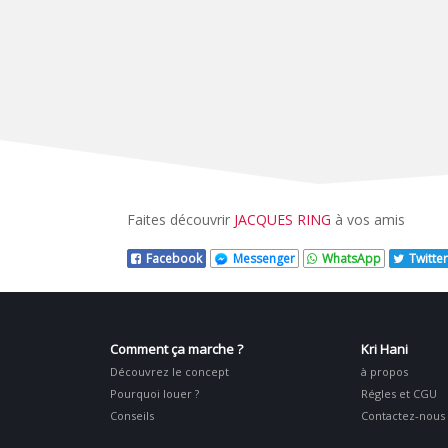
Faites découvrir
JACQUES RING
à vos amis
Facebook
Messenger
WhatsApp
Twitter
Comment ça marche ?
Kri Hani
Découvrez le concept
à propos
Pourquoi louer ?
Régles et CGU
Conseils
Contactez-nous