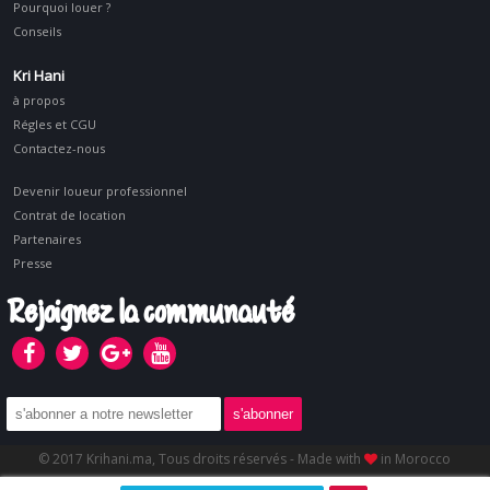
Pourquoi louer ?
Conseils
Kri Hani
à propos
Régles et CGU
Contactez-nous
Devenir loueur professionnel
Contrat de location
Partenaires
Presse
Rejoignez la communauté
© 2017 Krihani.ma, Tous droits réservés - Made with
in Morocco