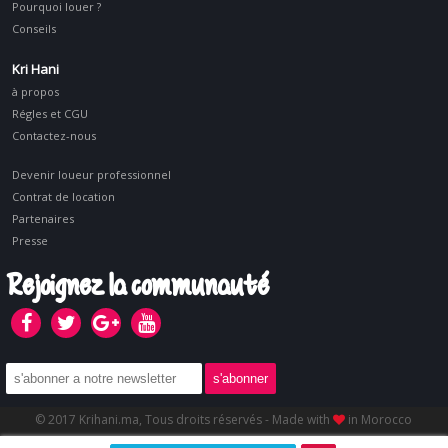
Pourquoi louer ?
Conseils
Kri Hani
à propos
Régles et CGU
Contactez-nous
Devenir loueur professionnel
Contrat de location
Partenaires
Presse
Rejoignez la communauté
© 2017 Krihani.ma, Tous droits réservés - Made with
in Morocco