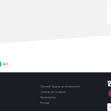
1
R
Devenir loueur professionnel
Contrat de location
Partenaires
Presse