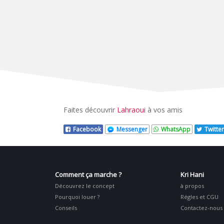
Faites découvrir
Lahraoui
à vos amis
Facebook
Messenger
WhatsApp
Twitter
Comment ça marche ?
Kri Hani
Découvrez le concept
à propos
Pourquoi louer ?
Régles et CGU
Conseils
Contactez-nous