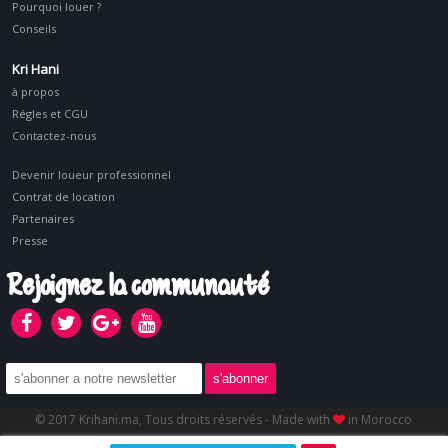
Pourquoi louer ?
Conseils
Kri Hani
à propos
Régles et CGU
Contactez-nous
Devenir loueur professionnel
Contrat de location
Partenaires
Presse
Rejoignez la communauté
© 2017 Krihani.ma, Tous droits réservés - Made with
in Morocco