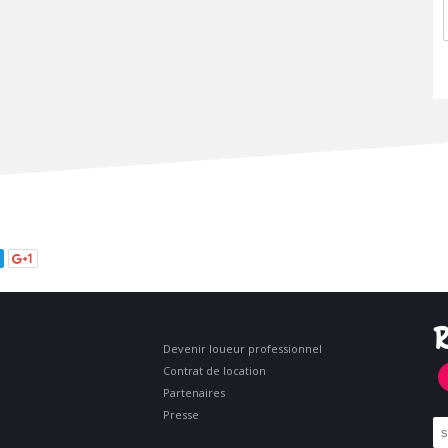
1
R
Devenir loueur professionnel
Contrat de location
Partenaires
Presse