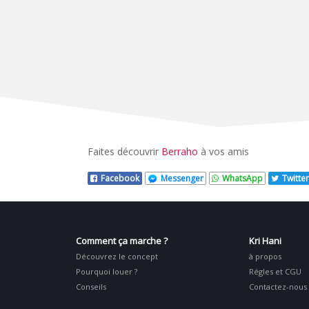
Faites découvrir
Berraho
à vos amis
Facebook
Messenger
WhatsApp
Twitter
Comment ça marche ?
Kri Hani
Découvrez le concept
à propos
Pourquoi louer ?
Régles et CGU
Conseils
Contactez-nous