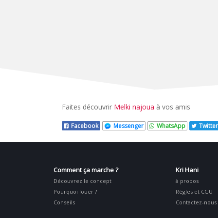
Faites découvrir
Melki najoua
à vos amis
Facebook
Messenger
WhatsApp
Twitter
Comment ça marche ?
Kri Hani
Découvrez le concept
à propos
Pourquoi louer ?
Régles et CGU
Conseils
Contactez-nous