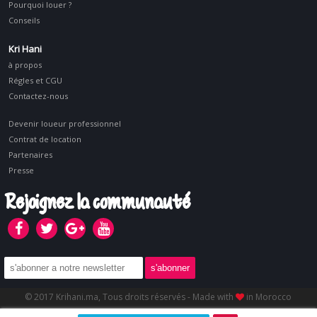
Pourquoi louer ?
Conseils
Kri Hani
à propos
Régles et CGU
Contactez-nous
Devenir loueur professionnel
Contrat de location
Partenaires
Presse
Rejoignez la communauté
© 2017 Krihani.ma, Tous droits réservés - Made with
in Morocco