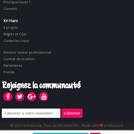
Pourquoi louer ?
Conseils
Kri Hani
à propos
Régles et CGU
Contactez-nous
Devenir loueur professionnel
Contrat de location
Partenaires
Presse
Rejoignez la communauté
© 2017 Krihani.ma, Tous droits réservés - Made with
in Morocco