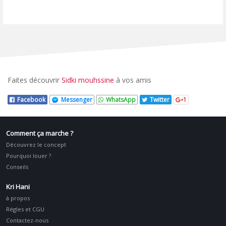
Faites découvrir
Sidki mouhssine
à vos amis
Facebook
Messenger
WhatsApp
Twitter
1
Comment ça marche ?
Découvrez le concept
Pourquoi louer ?
Conseils
Kri Hani
à propos
Régles et CGU
Contactez-nous