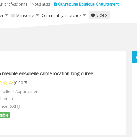
ur professionnel ? Nous aussi !
Ouvrez une Boutique Gratuitement ..
Video
er
M'inscrire
Comment ça marche?
o meublé ensolleilé calme location long durée
(0.00/5)
obilier
Appartement
blanca
ence :
XXFFJ
nible