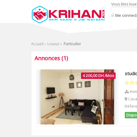
Vous êtes loue
Me connect
Accueil
Loueur
Particulier
Annonces (1)
studi
4 200,00 DH /Mois
Imm
Casa
Réfer
Dispo