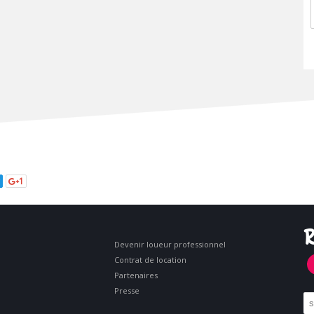
1
R
Devenir loueur professionnel
Contrat de location
Partenaires
Presse