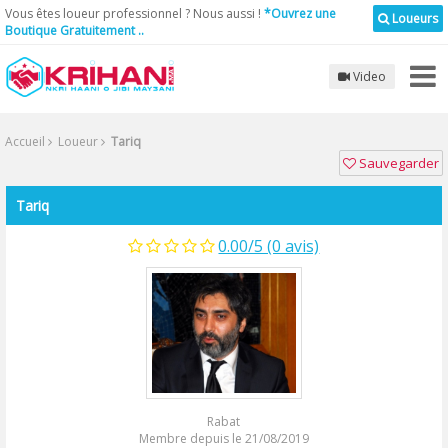
Vous êtes loueur professionnel ? Nous aussi !
*Ouvrez une
Loueurs
Boutique Gratuitement ..
Video
Accueil
Loueur
Tariq
Sauvegarder
Tariq
0.00/5 (0 avis)
Rabat
Membre depuis le 21/08/2019