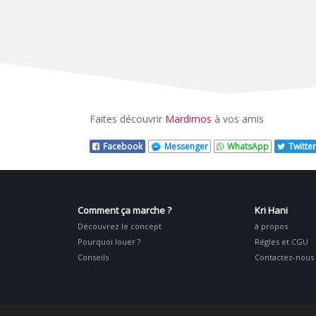
Faites découvrir
Mardimos
à vos amis
Facebook
Messenger
WhatsApp
Twitter
Comment ça marche ?
Kri Hani
Découvrez le concept
à propos
Pourquoi louer ?
Régles et CGU
Conseils
Contactez-nous