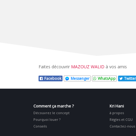
Faites découvrir
MAZOUZ WALID
à vos amis
Facebook
Messenger
WhatsApp
Twitter
Comment ça marche ?
Kri Hani
Découvrez le concept
à propos
Pourquoi louer ?
Régles et CGU
Conseils
Contactez-nous