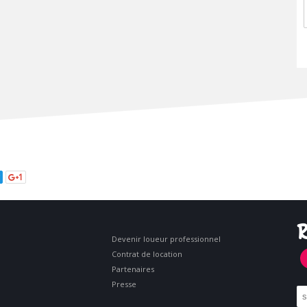
1
R
Devenir loueur professionnel
Contrat de location
Partenaires
Presse