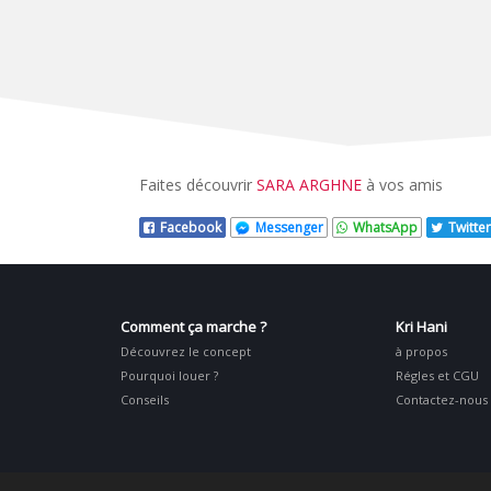
Faites découvrir
SARA ARGHNE
à vos amis
Facebook
Messenger
WhatsApp
Twitter
Comment ça marche ?
Kri Hani
Découvrez le concept
à propos
Pourquoi louer ?
Régles et CGU
Conseils
Contactez-nous