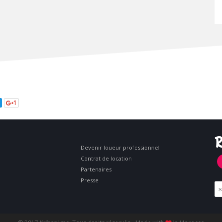
1
R
Devenir loueur professionnel
Contrat de location
Partenaires
Presse