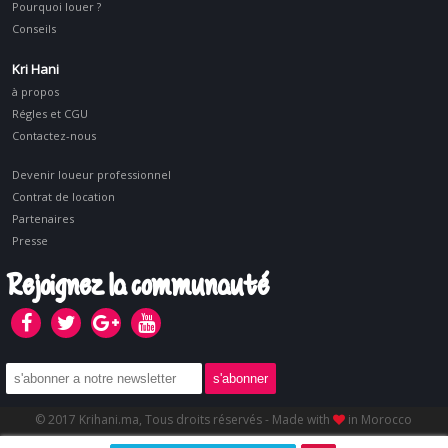
Pourquoi louer ?
Conseils
Kri Hani
à propos
Régles et CGU
Contactez-nous
Devenir loueur professionnel
Contrat de location
Partenaires
Presse
Rejoignez la communauté
© 2017 Krihani.ma, Tous droits réservés - Made with
in Morocco