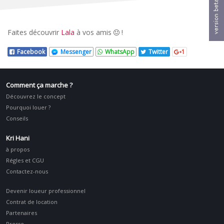
Faites découvrir
Lala
à vos amis
!
Facebook
Messenger
WhatsApp
Twitter
1
Comment ça marche ?
Découvrez le concept
Pourquoi louer ?
Conseils
Kri Hani
à propos
Régles et CGU
Contactez-nous
Devenir loueur professionnel
Contrat de location
Partenaires
Presse