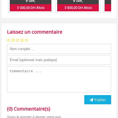
Sale,
Sale,
5 000,00 DH /Mois
3 800,00 DH /Mois
5 0
Laissez un commentaire
Publier
(0) Commentaire(s)
Soyez le premier à donner votre avis.