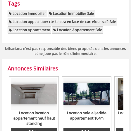
Tags :
Location Immobilier
Location Immobilier Sale
Location appt a louer rte kenitra en face de carrefour salé Sale
Location Appartement
Location Appartement Sale
krihani.ma n'est pas responsable des biens proposés dans les annonces
et ne joue pas le rôle d’intermédiaire.
Annonces Similaires
Location location
Location sala el jadida
Locati
appartement neuf haut
appartement 104m
standing