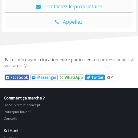
Contactez le propriétaire
Appellez
Faites découvrir la location entre particuliers ou professionnels à
vos amis
!
Facebook
Messenger
WhatsApp
Twitter
1
Comment ça marche ?
Découvrez le concept
Pourquoi louer ?
Conseils
Kri Hani
à propos