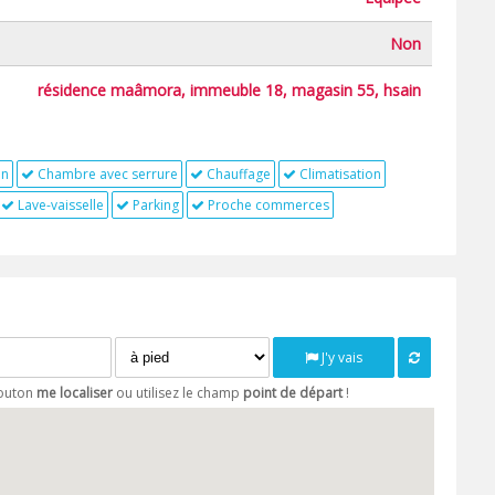
Non
résidence maâmora, immeuble 18, magasin 55, hsain
on
Chambre avec serrure
Chauffage
Climatisation
Lave-vaisselle
Parking
Proche commerces
J'y vais
bouton
me localiser
ou utilisez le champ
point de départ
!