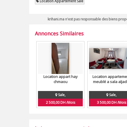
Location Appartement Sale
krihani.ma n'est pas responsable des biens propo
Annonces Similaires
Location appart hay
Location apparteme
chmaou
meublé a sala aljad
Sale,
Sale,
2 500,00 DH /Mois
3 500,00 DH /Mois