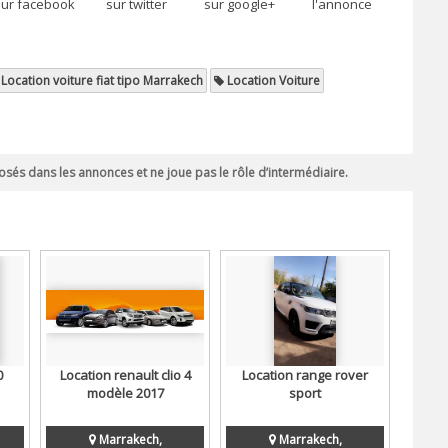
sur facebook
sur twitter
sur google+
l'annonce
Location voiture fiat tipo Marrakech
Location Voiture
sés dans les annonces et ne joue pas le rôle d’intermédiaire.
0
Location renault clio 4
Location range rover
modèle 2017
sport
Marrakech,
Marrakech,