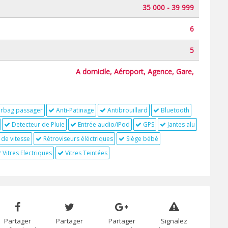
35 000 - 39 999
6
5
A domicile, Aéroport, Agence, Gare,
irbag passager
Anti-Patinage
Antibrouillard
Bluetooth
Detecteur de Pluie
Entrée audio/iPod
GPS
Jantes alu
 de vitesse
Rétroviseurs éléctriques
Siège bébé
Vitres Electriques
Vitres Teintées
Partager
Partager
Partager
Signalez