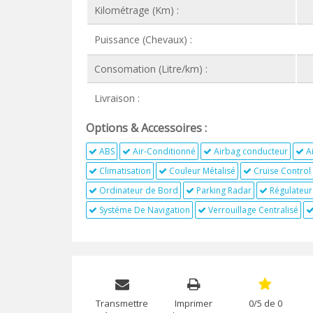
Kilométrage (Km) :
Puissance (Chevaux) :
Consomation (Litre/km) :
Livraison :
Options & Accessoires :
ABS
Air-Conditionné
Airbag conducteur
A
Climatisation
Couleur Métalisé
Cruise Control
Ordinateur de Bord
Parking Radar
Régulateur
Systéme De Navigation
Verrouillage Centralisé
Transmettre
Imprimer
0/5 de 0