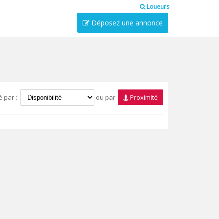
Loueurs
Déposez une annonce
é par :
ou par
Proximité