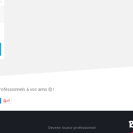
 professionnels à vos amis
!
1
R
Devenir loueur professionnel