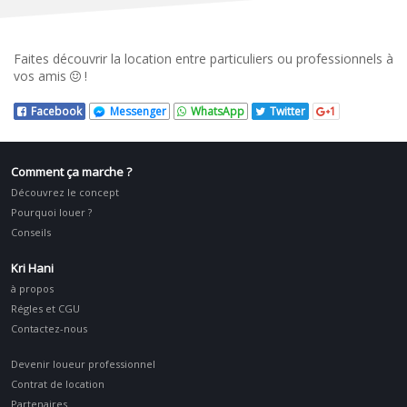
Faites découvrir la location entre particuliers ou professionnels à
vos amis
!
Facebook
Messenger
WhatsApp
Twitter
1
Comment ça marche ?
Découvrez le concept
Pourquoi louer ?
Conseils
Kri Hani
à propos
Régles et CGU
Contactez-nous
Devenir loueur professionnel
Contrat de location
Partenaires