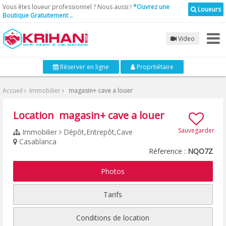
Vous êtes loueur professionnel ? Nous aussi !
*Ouvrez une
Loueurs
Boutique Gratuitement ..
Video
Réserver en ligne
Proprtiétaire
Accueil
Immobilier
magasin+ cave a louer
Location magasin+ cave a louer
Sauvegarder
Immobilier
Dépôt,Entrepôt,Cave
Casablanca
Réference :
NQO7Z
Photos
Tarifs
Conditions de location