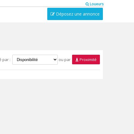
Loueurs
Déposez une annonce
é par :
ou par
Proximité