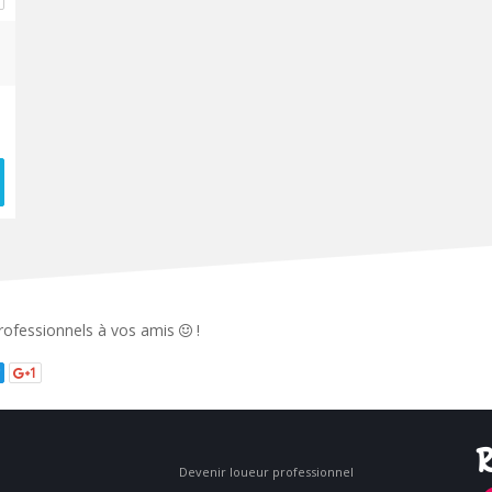
 professionnels à vos amis
!
1
R
Devenir loueur professionnel