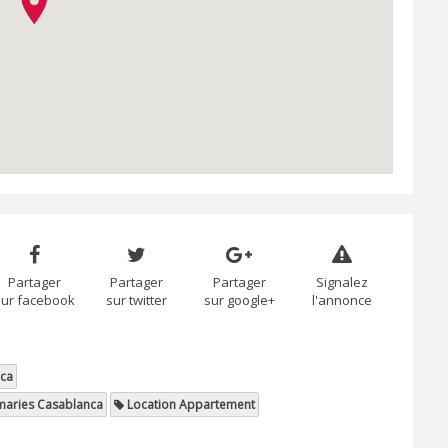
Partager
Partager
Partager
Signalez
sur facebook
sur twitter
sur google+
l'annonce
nca
maries Casablanca
Location Appartement