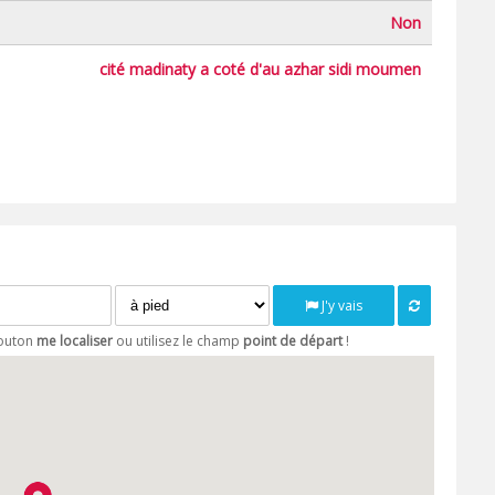
Non
cité madinaty a coté d'au azhar sidi moumen
J'y vais
bouton
me localiser
ou utilisez le champ
point de départ
!