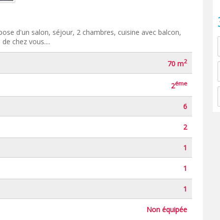
se d'un salon, séjour, 2 chambres, cuisine avec balcon,
s de chez vous....
2
70 m
éme
2
6
2
1
1
1
Non équipée