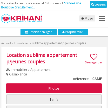
Vous êtes loueur professionnel ? Nous aussi !
*Ouvrez une
Loueurs
Boutique Gratuitement ..
Video
Réserver en ligne
Proprtiétaire
Accueil
Immobilier
sublime appartement p/jeunes couples
Location sublime appartement
p/jeunes couples
Sauvegarder
Immobilier
Appartement
Casablanca
Réference :
ICAMF
Photos
Tarifs