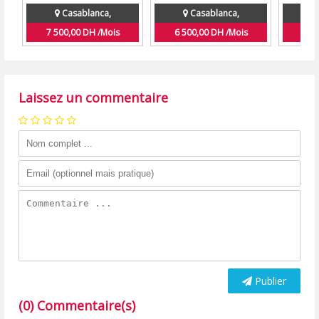
Casablanca,
Casablanca,
7 500,00 DH /Mois
6 500,00 DH /Mois
2 2
Laissez un commentaire
Publier
(0) Commentaire(s)