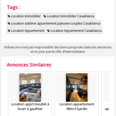
Tags :
Location Immobilier
Location Immobilier Casablanca
Location sublime appartement p/jeunes couples Casablanca
Location Appartement
Location Appartement Casablanca
krihani.ma n'est pas responsable des biens proposés dans les annonces
et ne joue pas le rôle d’intermédiaire.
Annonces Similaires
Location apprt meublé à
Location appartement
L
louer à gauthier
99m+31jardin
appart