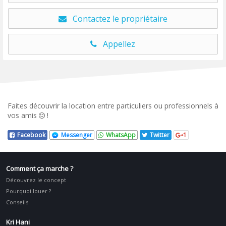
Contactez le propriétaire
Appellez
Faites découvrir la location entre particuliers ou professionnels à
vos amis
!
Facebook
Messenger
WhatsApp
Twitter
1
Comment ça marche ?
Découvrez le concept
Pourquoi louer ?
Conseils
Kri Hani