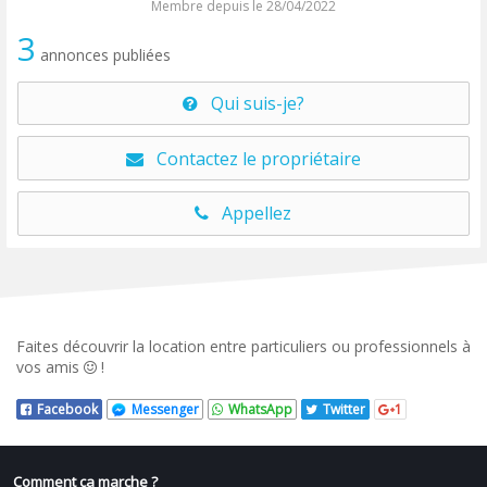
Membre depuis le 28/04/2022
3
annonces publiées
Qui suis-je?
Contactez le propriétaire
Appellez
Faites découvrir la location entre particuliers ou professionnels à
vos amis
!
Facebook
Messenger
WhatsApp
Twitter
1
Comment ça marche ?