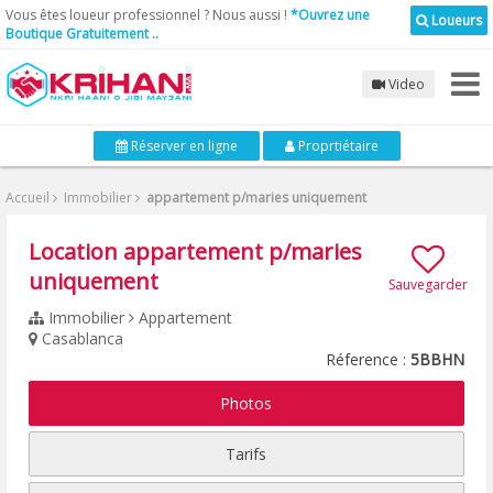
Vous êtes loueur professionnel ? Nous aussi !
*Ouvrez une
Loueurs
Boutique Gratuitement ..
Video
Réserver en ligne
Proprtiétaire
Accueil
Immobilier
appartement p/maries uniquement
Location appartement p/maries
uniquement
Sauvegarder
Immobilier
Appartement
Casablanca
Réference :
5BBHN
Photos
Tarifs