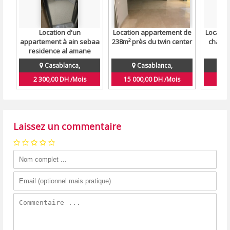
Location d'un
Location appartement de
Location  فاخرة مجهزة
appartement à ain sebaa
238m² près du twin center
charm
residence al amane
Casablanca,
Casablanca,
2 300,00 DH /Mois
15 000,00 DH /Mois
6 0
Laissez un commentaire