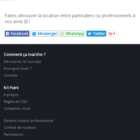
Faites découvrir la location entre particuliers ou professionnels à
vos amis
!
Facebook
Messenger
WhatsApp
Twitter
1
Comment ça marche ?
Découvrez le concept
Pourquoi louer ?
Conseils
Kri Hani
à propos
Régles et CGU
Contactez-nous
Devenir loueur professionnel
Contrat de location
Partenaires