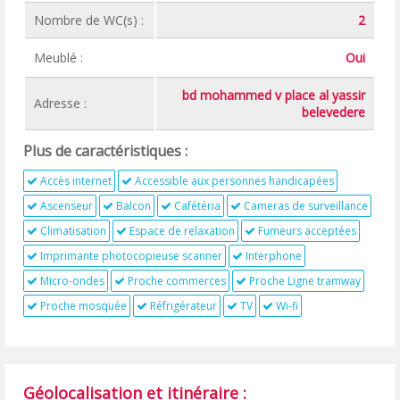
Nombre de WC(s) :
2
Meublé :
Oui
bd mohammed v place al yassir
Adresse :
belevedere
Plus de caractéristiques :
Accès internet
Accessible aux personnes handicapées
Ascenseur
Balcon
Cafétéria
Cameras de surveillance
Climatisation
Espace de relaxation
Fumeurs acceptées
Imprimante photocopieuse scanner
Interphone
Micro-ondes
Proche commerces
Proche Ligne tramway
Proche mosquée
Réfrigérateur
TV
Wi-fi
Géolocalisation et itinéraire :