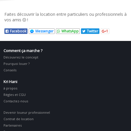
Faites découvrir la location entre particuliers ou professionnels à
vos amis
!
Facebook
Messenger
WhatsApp
Twitter
1
Comment ça marche ?
Découvrez le concept
Pourquoi louer ?
Conseils
Kri Hani
à propos
Régles et CGU
Contactez-nous
Devenir loueur professionnel
Contrat de location
Partenaires