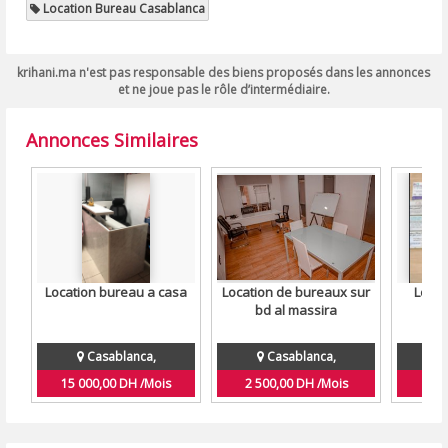
Location Bureau Casablanca
krihani.ma n'est pas responsable des biens proposés dans les annonces
et ne joue pas le rôle d’intermédiaire.
Annonces Similaires
Location bureau a casa
Location de bureaux sur
Locat
bd al massira
cab
Casablanca,
Casablanca,
15 000,00 DH /Mois
2 500,00 DH /Mois
8 0