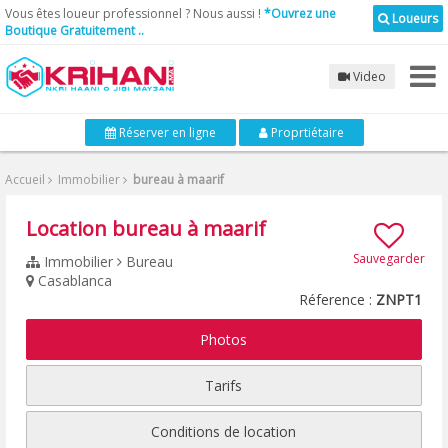
Vous êtes loueur professionnel ? Nous aussi !
*Ouvrez une
Loueurs
Boutique Gratuitement ..
Video
Réserver en ligne
Proprtiétaire
Accueil
Immobilier
bureau à maarif
Location bureau à maarif
Sauvegarder
Immobilier
Bureau
Casablanca
Réference :
ZNPT1
Photos
Tarifs
Conditions de location