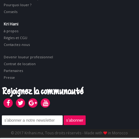
Pourquoi louer ?
Conseils
Kri Hani
à propos
Régles et CGU
Contactez-nous
Devenir loueur professionnel
Contrat de location
Partenaires
Presse
Rejoignez la communauté
© 2017 Krihani.ma, Tous droits réservés - Made with
in Morocco