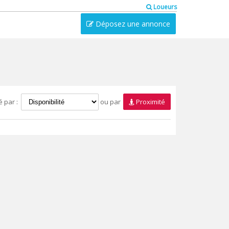
Loueurs
Déposez une annonce
é par :
ou par
Proximité