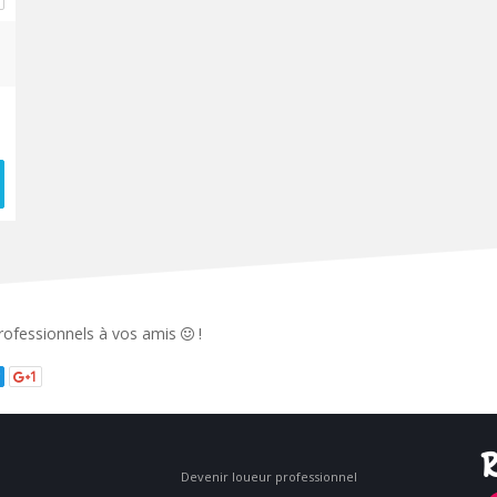
 professionnels à vos amis
!
1
R
Devenir loueur professionnel