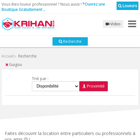
Vous êtes loueur professionnel ? Nous aussi !
*Ouvrez une
Loueurs
Recherche
Boutique Gratuitement ..
Video
Catégories
Recherche
Accueil
Recherche
Chargement ...
Guigou
Où?
Trié par :
Proximité
Chargement ...
Particuliers
Professionels
Faites découvrir la location entre particuliers ou professionnels à
vos amis
!
Rechercher