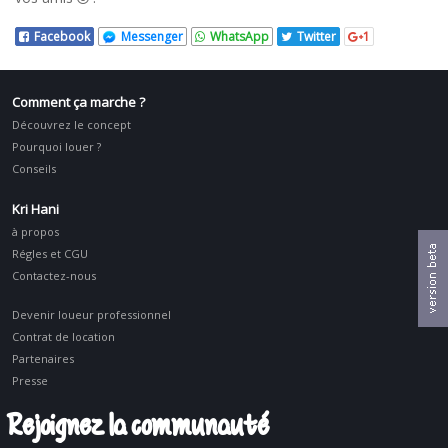
Facebook
Messenger
WhatsApp
Twitter
1
Comment ça marche ?
Découvrez le concept
Pourquoi louer ?
Conseils
Kri Hani
à propos
Régles et CGU
Contactez-nous
Devenir loueur professionnel
Contrat de location
Partenaires
Presse
Rejoignez la communauté