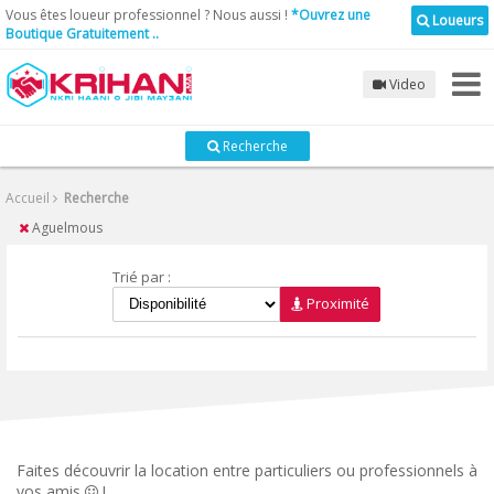
Vous êtes loueur professionnel ? Nous aussi !
*Ouvrez une
Loueurs
Recherche
Boutique Gratuitement ..
Video
Catégories
Recherche
Accueil
Recherche
Chargement ...
Aguelmous
Où?
Trié par :
Proximité
Chargement ...
Particuliers
Professionels
Faites découvrir la location entre particuliers ou professionnels à
vos amis
!
Rechercher