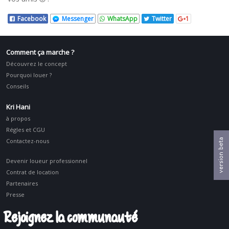
Facebook
Messenger
WhatsApp
Twitter
1
Comment ça marche ?
Découvrez le concept
Pourquoi louer ?
Conseils
Kri Hani
à propos
Régles et CGU
Contactez-nous
Devenir loueur professionnel
Contrat de location
Partenaires
Presse
Rejoignez la communauté