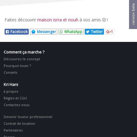
Faites découvrir
maison isrra et nouh
à vos amis
!
Facebook
Messenger
WhatsApp
Twitter
1
Comment ça marche ?
Découvrez le concept
Pourquoi louer ?
Conseils
Kri Hani
à propos
Régles et CGU
Contactez-nous
Devenir loueur professionnel
Contrat de location
Partenaires
Presse