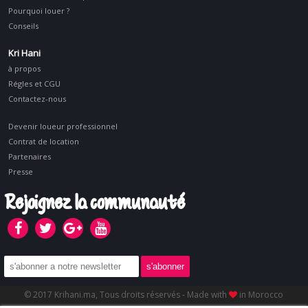
Pourquoi louer ?
Conseils
Kri Hani
à propos
Régles et CGU
Contactez-nous
Devenir loueur professionnel
Contrat de location
Partenaires
Presse
Rejoignez la communauté
© 2017 Krihani.ma, Tous droits réservés - Made with
in Morocco