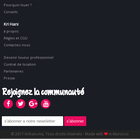
Pourquoi louer ?
Conseils
Kri Hani
à propos
Régles et CGU
Contactez-nous
Devenir loueur professionnel
Contrat de location
Partenaires
Presse
Rejoignez la communauté
© 2017 Krihani.ma, Tous droits réservés - Made with
in Morocco