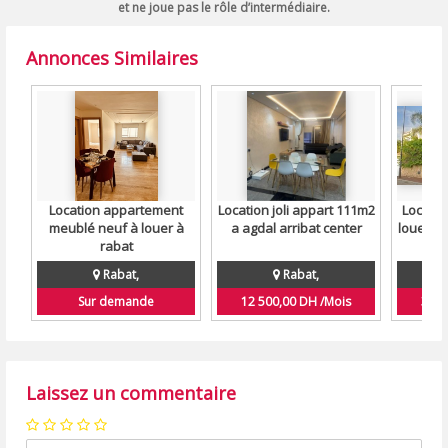
et ne joue pas le rôle d’intermédiaire.
Annonces Similaires
Location appartement
Location joli appart 111m2
Location
meublé neuf à louer à
a agdal arribat center
louer 3
rabat
Rabat,
Rabat,
Sur demande
12 500,00 DH /Mois
30 0
Laissez un commentaire