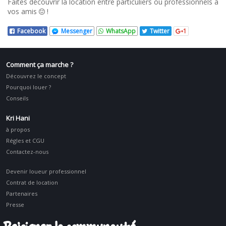
Faites découvrir la location entre particuliers ou professionnels à
vos amis
!
Facebook
Messenger
WhatsApp
Twitter
1
Comment ça marche ?
Découvrez le concept
Pourquoi louer ?
Conseils
Kri Hani
à propos
Régles et CGU
Contactez-nous
Devenir loueur professionnel
Contrat de location
Partenaires
Presse