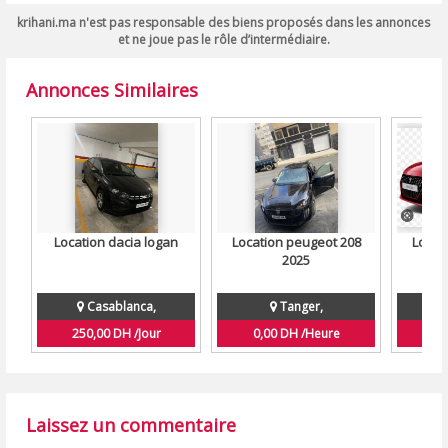
krihani.ma n'est pas responsable des biens proposés dans les annonces
et ne joue pas le rôle d’intermédiaire.
Annonces Similaires
Location dacia logan
Location peugeot 208
Locat
2025
Casablanca,
Tanger,
250,00 DH /Jour
0,00 DH /Heure
S
Laissez un commentaire