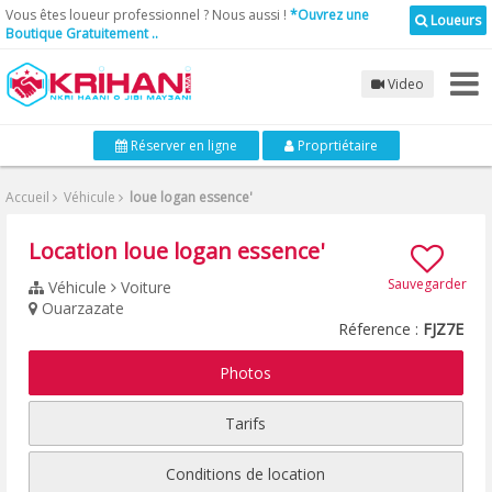
Vous êtes loueur professionnel ? Nous aussi !
*Ouvrez une
Loueurs
Boutique Gratuitement ..
Video
Réserver en ligne
Proprtiétaire
Accueil
Véhicule
loue logan essence'
Location loue logan essence'
Sauvegarder
Véhicule
Voiture
Ouarzazate
Réference :
FJZ7E
Photos
Tarifs
Conditions de location