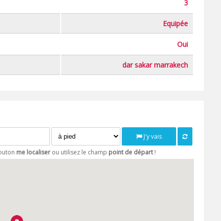
3
Equipée
Oui
dar sakar marrakech
J'y vais
bouton
me localiser
ou utilisez le champ
point de départ
!