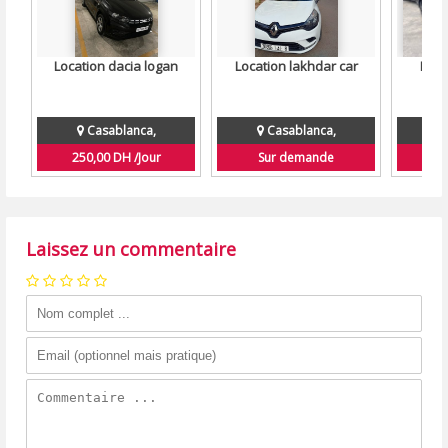
Location dacia logan
Location lakhdar car
Loca
Casablanca,
Casablanca,
250,00 DH /Jour
Sur demande
40
Laissez un commentaire