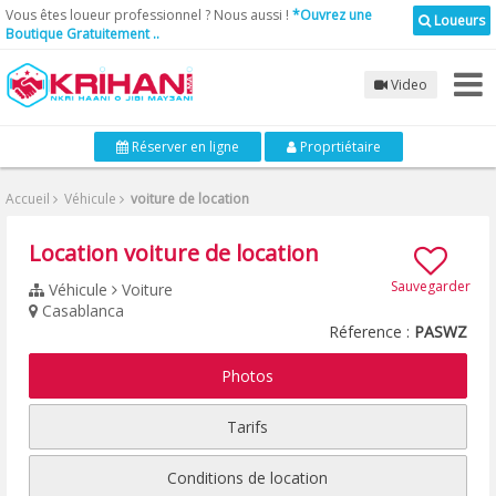
Vous êtes loueur professionnel ? Nous aussi !
*Ouvrez une
Loueurs
Boutique Gratuitement ..
Video
Réserver en ligne
Proprtiétaire
Accueil
Véhicule
voiture de location
Location voiture de location
Sauvegarder
Véhicule
Voiture
Casablanca
Réference :
PASWZ
Photos
Tarifs
Conditions de location