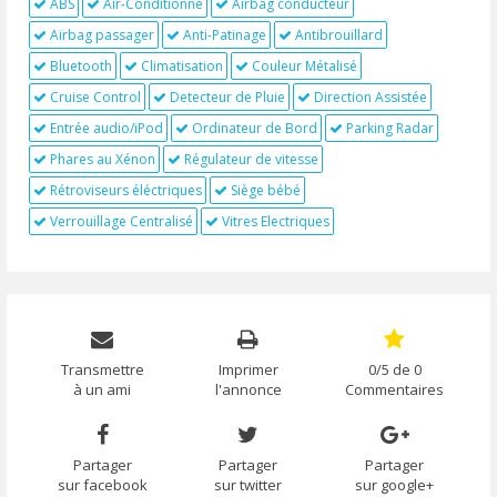
ABS
Air-Conditionné
Airbag conducteur
Airbag passager
Anti-Patinage
Antibrouillard
Bluetooth
Climatisation
Couleur Métalisé
Cruise Control
Detecteur de Pluie
Direction Assistée
Entrée audio/iPod
Ordinateur de Bord
Parking Radar
Phares au Xénon
Régulateur de vitesse
Rétroviseurs éléctriques
Siège bébé
Verrouillage Centralisé
Vitres Electriques
Transmettre
Imprimer
0/5 de 0
à un ami
l'annonce
Commentaires
Partager
Partager
Partager
sur facebook
sur twitter
sur google+