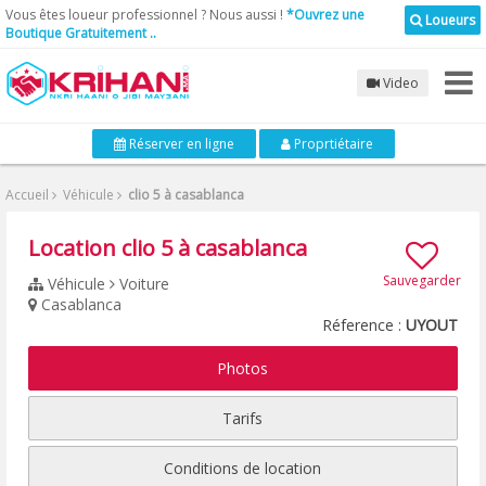
Vous êtes loueur professionnel ? Nous aussi !
*Ouvrez une
Loueurs
Boutique Gratuitement ..
Video
Réserver en ligne
Proprtiétaire
Accueil
Véhicule
clio 5 à casablanca
Location clio 5 à casablanca
Sauvegarder
Véhicule
Voiture
Casablanca
Réference :
UYOUT
Photos
Tarifs
Conditions de location