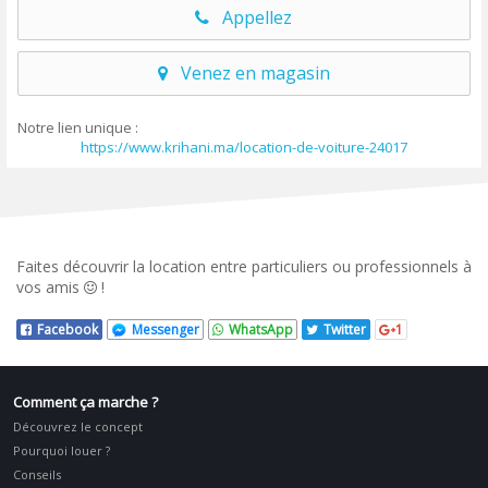
Appellez
Venez en magasin
Notre lien unique :
https://www.krihani.ma/location-de-voiture-24017
Faites découvrir la location entre particuliers ou professionnels à
vos amis
!
Facebook
Messenger
WhatsApp
Twitter
1
Comment ça marche ?
Découvrez le concept
Pourquoi louer ?
Conseils