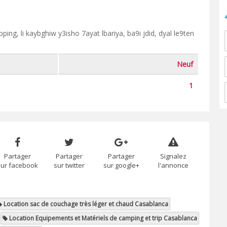
ping, li kaybghiw y3isho 7ayat lbariya, ba9i jdid, dyal le9ten
Neuf
1
Partager
Partager
Partager
Signalez
sur facebook
sur twitter
sur google+
l'annonce
Location sac de couchage très léger et chaud Casablanca
Location Equipements et Matériels de camping et trip Casablanca