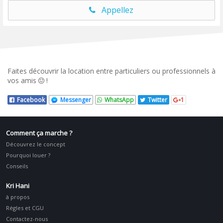
Appellez
Faites découvrir la location entre particuliers ou professionnels à
vos amis
!
Facebook
Messenger
WhatsApp
Twitter
1
Comment ça marche ?
Découvrez le concept
Pourquoi louer ?
Conseils
Kri Hani
à propos
Régles et CGU
Contactez-nous