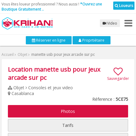
Vous êtes loueur professionnel ? Nous aussi !
*Ouvrez une
Loueurs
Boutique Gratuitement ..
Video
Réserver en ligne
Proprtiétaire
Accueil
Objet
manette usb pour jeux arcade sur pc
Location manette usb pour jeux
arcade sur pc
Sauvegarder
Objet
Consoles et jeux video
Casablanca
Réference :
5CE75
Photos
Tarifs