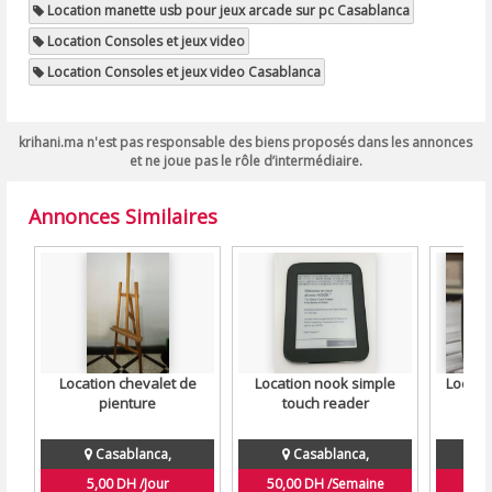
Location manette usb pour jeux arcade sur pc Casablanca
Location Consoles et jeux video
Location Consoles et jeux video Casablanca
krihani.ma n'est pas responsable des biens proposés dans les annonces
et ne joue pas le rôle d’intermédiaire.
Annonces Similaires
Location chevalet de
Location nook simple
Locati
pienture
touch reader
5d 
Casablanca,
Casablanca,
5,00 DH /Jour
50,00 DH /Semaine
50