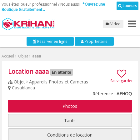
Vous êtes loueur professionnel ? Nous aussi !
*Ouvrez une
Loueurs
Boutique Gratuitement ..
Video
Réserver en ligne
Proprtiétaire
Accueil
Objet
aaaa
Location aaaa
En attente
Sauvegarder
Objet
Appareils Photos et Cameras
Casablanca
Réference :
AFHOQ
Photos
Tarifs
Conditions de location