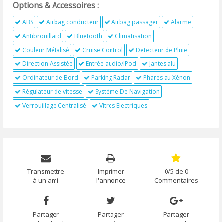
Options & Accessoires :
ABS
Airbag conducteur
Airbag passager
Alarme
Antibrouillard
Bluetooth
Climatisation
Couleur Métalisé
Cruise Control
Detecteur de Pluie
Direction Assistée
Entrée audio/iPod
Jantes alu
Ordinateur de Bord
Parking Radar
Phares au Xénon
Régulateur de vitesse
Systéme De Navigation
Verrouillage Centralisé
Vitres Electriques
Transmettre
Imprimer
0/5 de 0
à un ami
l'annonce
Commentaires
Partager
Partager
Partager