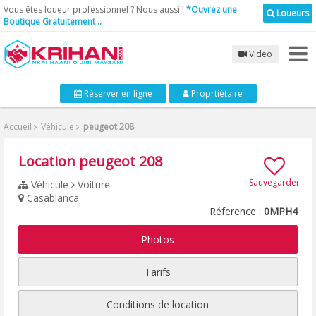
Vous êtes loueur professionnel ? Nous aussi !
*Ouvrez une
Loueurs
Boutique Gratuitement ..
Video
Réserver en ligne
Proprtiétaire
Accueil
Véhicule
peugeot 208
Location peugeot 208
Sauvegarder
Véhicule
Voiture
Casablanca
Réference :
0MPH4
Photos
Tarifs
Conditions de location