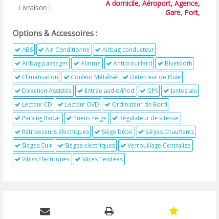
A domicile, Aéroport, Agence,
Livraison :
Gare, Port,
Options & Accessoires :
ABS
Air-Conditionné
Airbag conducteur
Airbag passager
Alarme
Antibrouillard
Bluetooth
Climatisation
Couleur Métalisé
Detecteur de Pluie
Direction Assistée
Entrée audio/iPod
GPS
Jantes alu
Lecteur CD
Lecteur DVD
Ordinateur de Bord
Parking Radar
Pneus neige
Régulateur de vitesse
Rétroviseurs éléctriques
Siège bébé
Sièges Chauffants
Siéges Cuir
Siéges électriques
Verrouillage Centralisé
Vitres Electriques
Vitres Teintées