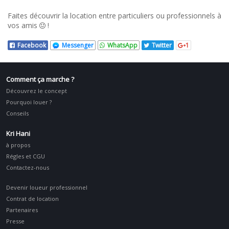
Faites découvrir la location entre particuliers ou professionnels à
vos amis
!
Facebook
Messenger
WhatsApp
Twitter
1
Comment ça marche ?
Découvrez le concept
Pourquoi louer ?
Conseils
Kri Hani
à propos
Régles et CGU
Contactez-nous
Devenir loueur professionnel
Contrat de location
Partenaires
Presse