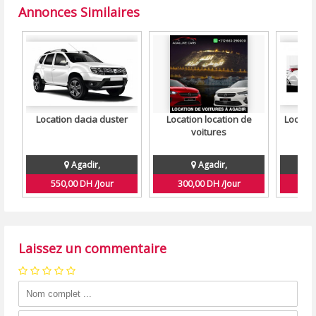
Annonces Similaires
Location dacia duster
Location location de
Locatio
voitures
Agadir,
Agadir,
550,00 DH /Jour
300,00 DH /Jour
55
Laissez un commentaire