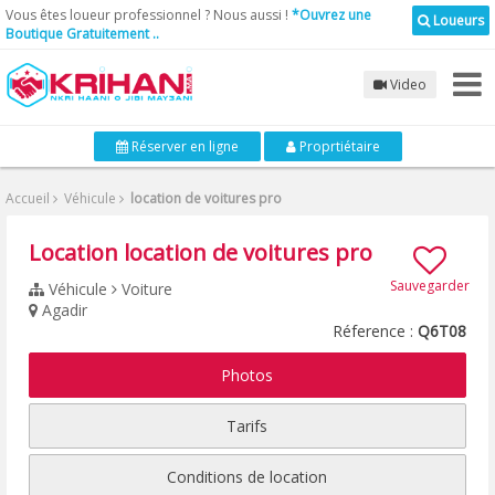
Vous êtes loueur professionnel ? Nous aussi !
*Ouvrez une
Loueurs
Boutique Gratuitement ..
Video
Réserver en ligne
Proprtiétaire
Accueil
Véhicule
location de voitures pro
Location location de voitures pro
Sauvegarder
Véhicule
Voiture
Agadir
Réference :
Q6T08
Photos
Tarifs
Conditions de location