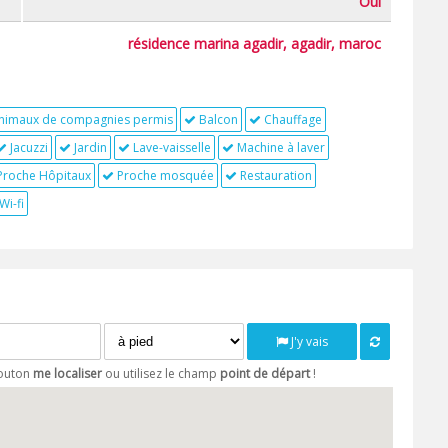
Oui
résidence marina agadir, agadir, maroc
nimaux de compagnies permis
Balcon
Chauffage
Jacuzzi
Jardin
Lave-vaisselle
Machine à laver
roche Hôpitaux
Proche mosquée
Restauration
Wi-fi
J'y vais
bouton
me localiser
ou utilisez le champ
point de départ
!