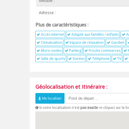
Meublé :
Adresse :
Plus de caractéristiques :
Accès internet
Adapté aux familles / enfants
A
Climatisation
Espace de relaxation
Gardien
Micro-ondes
Parking
Proche commerces
P
Salle de sports
Soirées
Téléphone
TV
Géolocalisation et itinéraire :
Me localiser
Si votre localisation n'est
pas exacte
re-cliquez sur le 