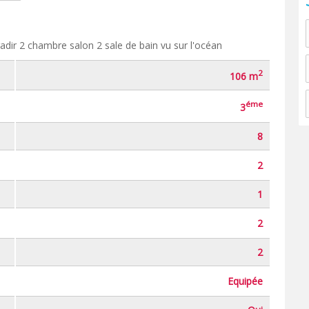
dir 2 chambre salon 2 sale de bain vu sur l'océan
2
106 m
éme
3
8
2
1
2
2
Equipée