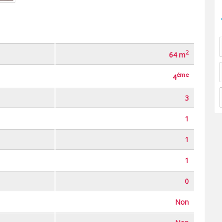
2
64 m
éme
4
3
1
1
1
0
Non