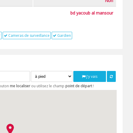
Non
bd yacoub al mansour
r
Cameras de surveillance
Gardien
J'y vais
bouton
me localiser
ou utilisez le champ
point de départ
!