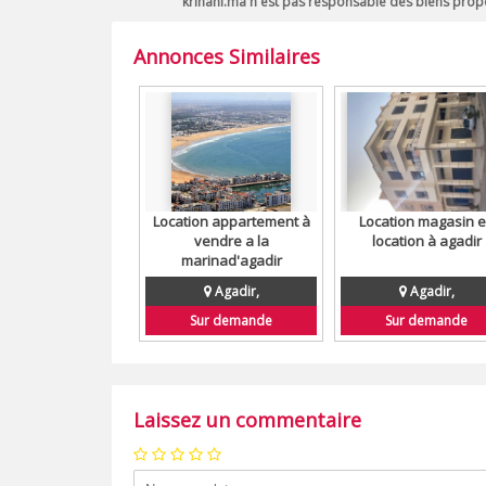
krihani.ma n'est pas responsable des biens propo
Annonces Similaires
Location appartement à
Location magasin 
vendre a la
location à agadir
marinad'agadir
Agadir,
Agadir,
Sur demande
Sur demande
Laissez un commentaire